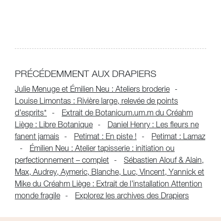
PRÉCÉDEMMENT AUX DRAPIERS
Julie Menuge et Émilien Neu : Ateliers broderie
Louise Limontas : Rivière large, relevée de points
d’esprits*
Extrait de Botanicum.um.m du Créahm
Liège : Libre Botanique
Daniel Henry : Les fleurs ne
fanent jamais
Petimat : En piste !
Petimat : Lamaz
Émilien Neu : Atelier tapisserie : initiation ou
perfectionnement – complet
Sébastien Alouf & Alain,
Max, Audrey, Aymeric, Blanche, Luc, Vincent, Yannick et
Mike du Créahm Liège : Extrait de l’installation Attention
monde fragile
Explorez les archives des Drapiers