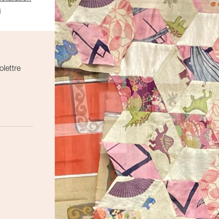
s
olettre