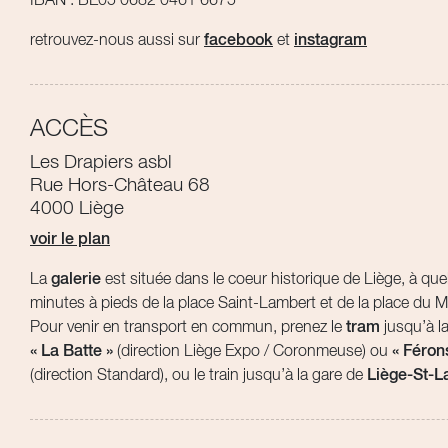
IBAN : BE05 0682 0461 6675
retrouvez-nous aussi sur
facebook
et
instagram
ACCÈS
Les Drapiers asbl
Rue Hors-Château 68
4000 Liège
voir le plan
La
galerie
est située dans le coeur historique de Liège, à qu
minutes à pieds de la place Saint-Lambert et de la place du 
Pour venir en transport en commun, prenez le
tram
jusqu’à la
« La Batte »
(direction Liège Expo / Coronmeuse) ou
« Féron
(direction Standard), ou le train jusqu’à la gare de
Liège-St-L