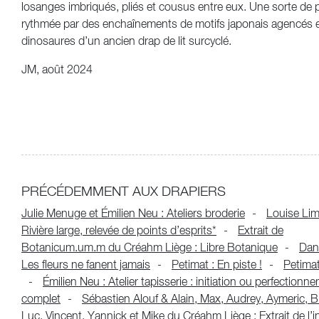
losanges imbriqués, pliés et cousus entre eux. Une sorte de p
rythmée par des enchaînements de motifs japonais agencés e
dinosaures d’un ancien drap de lit surcyclé.
JM, août 2024
PRÉCÉDEMMENT AUX DRAPIERS
Julie Menuge et Émilien Neu : Ateliers broderie
Louise Lim
Rivière large, relevée de points d’esprits*
Extrait de
Botanicum.um.m du Créahm Liège : Libre Botanique
Dani
Les fleurs ne fanent jamais
Petimat : En piste !
Petima
Émilien Neu : Atelier tapisserie : initiation ou perfectionn
complet
Sébastien Alouf & Alain, Max, Audrey, Aymeric, B
Luc, Vincent, Yannick et Mike du Créahm Liège : Extrait de l’in