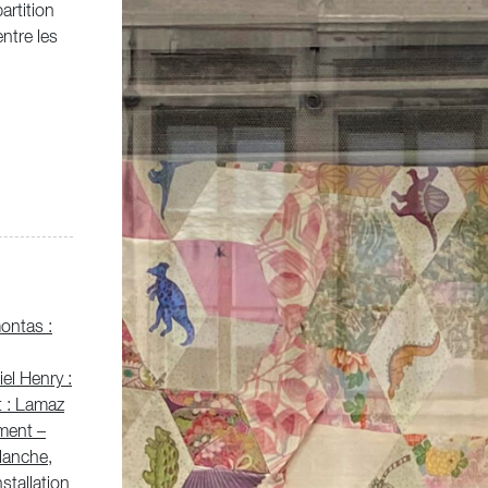
artition
ntre les
ontas :
el Henry :
t : Lamaz
ement –
lanche,
stallation