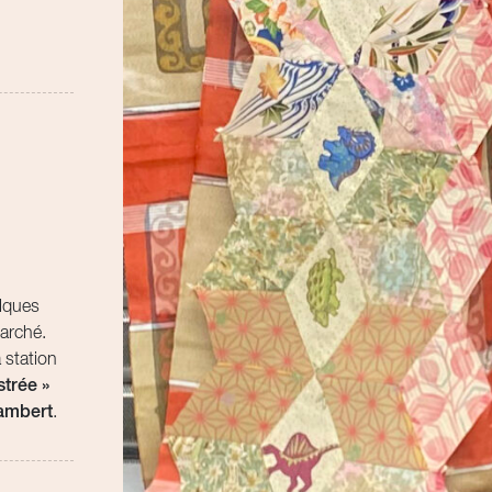
elques
Marché.
 station
strée »
ambert
.