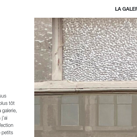
LA GALE
ssus
plus tôt
 galerie,
j’ai
fection
 petits