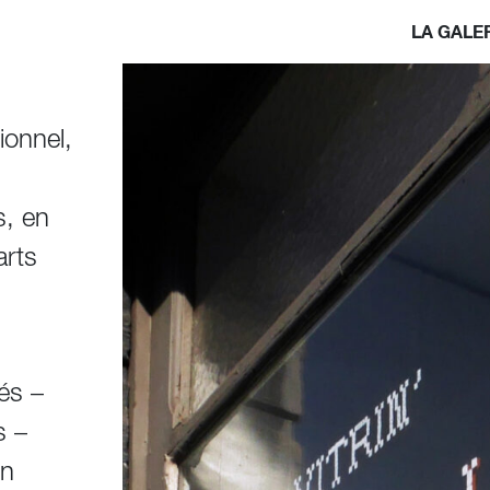
LA GALE
ionnel,
s, en
arts
tés –
s –
en