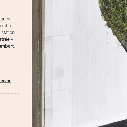
elques
Marché.
 station
strée »
ambert
.
hives