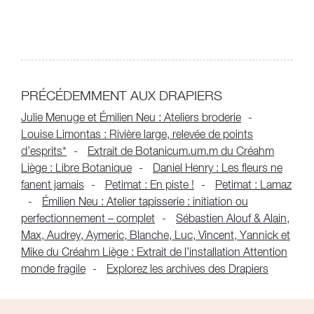
PRÉCÉDEMMENT AUX DRAPIERS
Julie Menuge et Émilien Neu : Ateliers broderie
Louise Limontas : Rivière large, relevée de points
d’esprits*
Extrait de Botanicum.um.m du Créahm
Liège : Libre Botanique
Daniel Henry : Les fleurs ne
fanent jamais
Petimat : En piste !
Petimat : Lamaz
Émilien Neu : Atelier tapisserie : initiation ou
perfectionnement – complet
Sébastien Alouf & Alain,
Max, Audrey, Aymeric, Blanche, Luc, Vincent, Yannick et
Mike du Créahm Liège : Extrait de l’installation Attention
monde fragile
Explorez les archives des Drapiers