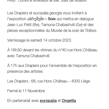
Photo : Cocons et écheveaux de soie, State Silk Museum
Les Drapiers
et
europalia georgia
vous invitent à
l’exposition
აბრეშუმი – Soie
qui mettra en dialogue
Jean-Luc Petit (Be), Tamuna Chabashvili (Ge) et des
pièces exceptionnelles du Musée de la soie de Tbilissi.
Vernissage le samedi
14 octobre 2023
À
16h30
devant les vitrines du n°40 rue Hors-Château
avec Tamuna Chabashvili
À
17h
aux Drapiers pour l’ensemble de l’exposition en
présence des artistes
Les Drapiers : 68, rue Hors-Château – 4000 Liège
Fermé le 11 Novembre
En partenariat avec
europalia
et
Ongetta