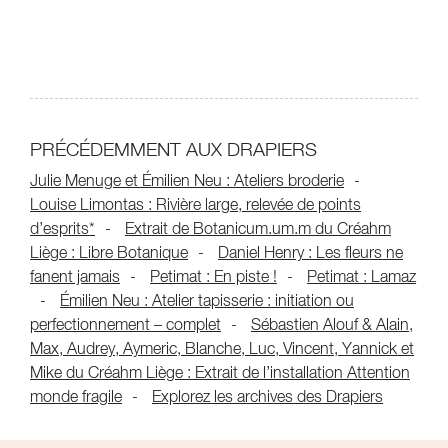
PRÉCÉDEMMENT AUX DRAPIERS
Julie Menuge et Émilien Neu : Ateliers broderie
Louise Limontas : Rivière large, relevée de points
d’esprits*
Extrait de Botanicum.um.m du Créahm
Liège : Libre Botanique
Daniel Henry : Les fleurs ne
fanent jamais
Petimat : En piste !
Petimat : Lamaz
Émilien Neu : Atelier tapisserie : initiation ou
perfectionnement – complet
Sébastien Alouf & Alain,
Max, Audrey, Aymeric, Blanche, Luc, Vincent, Yannick et
Mike du Créahm Liège : Extrait de l’installation Attention
monde fragile
Explorez les archives des Drapiers