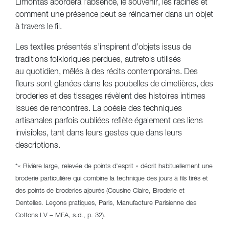
Limontas abordera l’absence, le souvenir, les racines et
comment une présence peut se réincarner dans un objet
à travers le fil.
Les textiles présentés s’inspirent d’objets issus de
traditions folkloriques perdues, autrefois utilisés
au quotidien, mêlés à des récits contemporains. Des
fleurs sont glanées dans les poubelles de cimetières, des
broderies et des tissages révèlent des histoires intimes
issues de rencontres. La poésie des techniques
artisanales parfois oubliées reflète également ces liens
invisibles, tant dans leurs gestes que dans leurs
descriptions.
*« Rivière large, relevée de points d’esprit » décrit habituellement une
broderie particulière qui combine la technique des jours à fils tirés et
des points de broderies ajourés (Cousine Claire, Broderie et
Dentelles. Leçons pratiques, Paris, Manufacture Parisienne des
Cottons LV – MFA, s.d., p. 32).