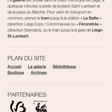
La
galerie
est située dans le coeur historique de Liège, à
quelques minutes à pieds de la place Saint-Lambert et
de la place du Marché. Pour venir en transport en
commun, prenez le
tram
jusqu’à la station
« La Batte »
(direction Liège Expo / Coronmeuse) ou
« Féronstrée »
(direction Standard), ou le train jusqu’à la gare de
Liège-
St-Lambert
.
PLAN DU SITE
Accueil
La galerie
Bibliothèque
Boutique
Archives
PARTENAIRES