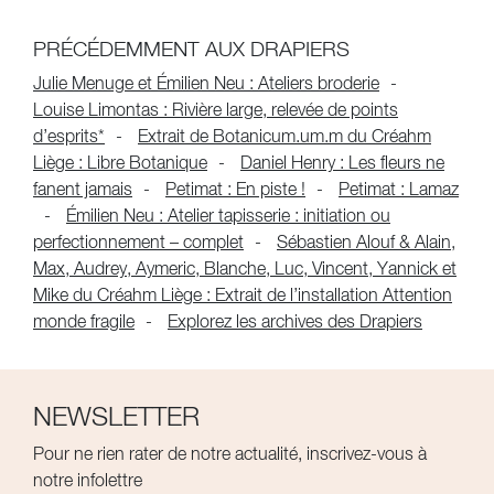
PRÉCÉDEMMENT AUX DRAPIERS
Julie Menuge et Émilien Neu : Ateliers broderie
Louise Limontas : Rivière large, relevée de points
d’esprits*
Extrait de Botanicum.um.m du Créahm
Liège : Libre Botanique
Daniel Henry : Les fleurs ne
fanent jamais
Petimat : En piste !
Petimat : Lamaz
Émilien Neu : Atelier tapisserie : initiation ou
perfectionnement – complet
Sébastien Alouf & Alain,
Max, Audrey, Aymeric, Blanche, Luc, Vincent, Yannick et
Mike du Créahm Liège : Extrait de l’installation Attention
monde fragile
Explorez les archives des Drapiers
NEWSLETTER
Pour ne rien rater de notre actualité, inscrivez-vous à
notre infolettre