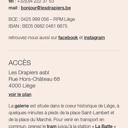
tel
: +32(0)4 222 37 53
mail
:
bonjour@lesdrapiers.be
BCE : 0425 999 056 – RPM Liège
IBAN : BE05 0682 0461 6675
retrouvez-nous aussi sur
facebook
et
instagram
ACCÈS
Les Drapiers asbl
Rue Hors-Château 68
4000 Liège
voir le plan
La
galerie
est située dans le coeur historique de Liège, à
quelques minutes à pieds de la place Saint-Lambert et
de la place du Marché. Pour venir en transport en
commun, prenez le
tram
jusqu’à la station
« La Batte »