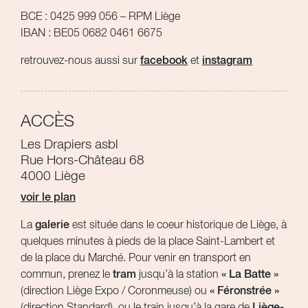
BCE : 0425 999 056 – RPM Liège
IBAN : BE05 0682 0461 6675
retrouvez-nous aussi sur
facebook
et
instagram
ACCÈS
Les Drapiers asbl
Rue Hors-Château 68
4000 Liège
voir le plan
La
galerie
est située dans le coeur historique de Liège, à
quelques minutes à pieds de la place Saint-Lambert et
de la place du Marché. Pour venir en transport en
commun, prenez le
tram
jusqu’à la station
« La Batte »
(direction Liège Expo / Coronmeuse) ou
« Féronstrée »
(direction Standard), ou le train jusqu’à la gare de
Liège-